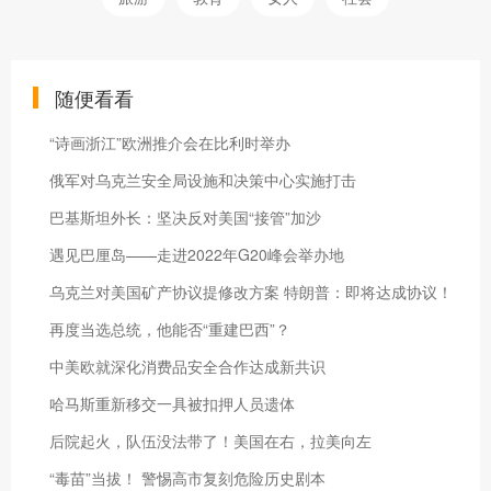
随便看看
“诗画浙江”欧洲推介会在比利时举办
俄军对乌克兰安全局设施和决策中心实施打击
巴基斯坦外长：坚决反对美国“接管”加沙
遇见巴厘岛——走进2022年G20峰会举办地
乌克兰对美国矿产协议提修改方案 特朗普：即将达成协议！
再度当选总统，他能否“重建巴西”？
中美欧就深化消费品安全合作达成新共识
哈马斯重新移交一具被扣押人员遗体
后院起火，队伍没法带了！美国在右，拉美向左
“毒苗”当拔！ 警惕高市复刻危险历史剧本