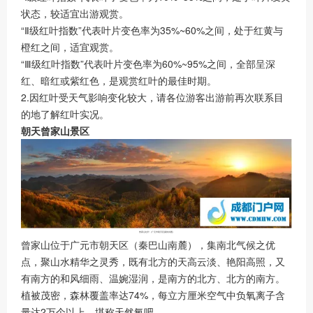
状态，较适宜出游观赏。
“Ⅱ级红叶指数”代表叶片变色率为35%~60%之间，处于红黄与
橙红之间，适宜观赏。
“Ⅲ级红叶指数”代表叶片变色率为60%~95%之间，全部呈深
红、暗红或紫红色，是观赏红叶的最佳时期。
2.因红叶受天气影响变化较大，请各位游客出游前再次联系目
的地了解红叶实况。
朝天曾家山景区
曾家山红叶（广元市朝天区摄协供图）
曾家山位于广元市朝天区（秦巴山南麓），集南北气候之优
点，聚山水精华之灵秀，既有北方的天高云淡、艳阳高照，又
有南方的和风细雨、温婉湿润，是南方的北方、北方的南方。
植被茂密，森林覆盖率达74%，每立方厘米空气中负氧离子含
量达2万个以上，堪称天然氧吧。