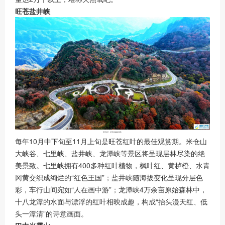
旺苍盐井峡
旺苍红叶（
旺苍县融媒供图
）
每年10月中下旬至11月上旬是旺苍红叶的最佳观赏期。米仓山
大峡谷、七里峡、盐井峡、龙潭峡等景区将呈现层林尽染的绝
美景致。七里峡拥有400多种红叶植物，枫叶红、黄栌橙、水青
冈黄交织成绚烂的“红色王国”；盐井峡随海拔变化呈现分层色
彩，车行山间宛如“人在画中游”；龙潭峡4万余亩原始森林中，
十八龙潭的水面与漂浮的红叶相映成趣，构成“抬头漫天红、低
头一潭清”的诗意画面。