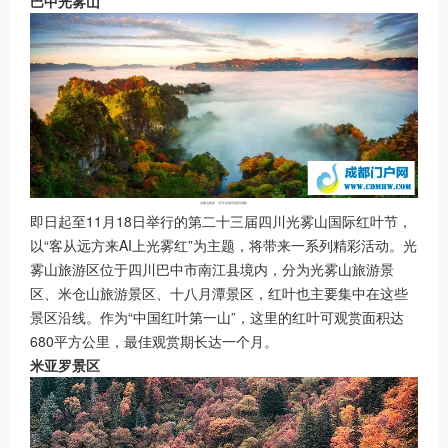
巴中光雾山
光雾山风景 （
巴中文旅示范区
供图
）
即日起至11月18日举行的第二十三届四川光雾山国际红叶节，
以“客从远方来AI上光雾红”为主题，将带来一系列精彩活动。光
雾山旅游区位于四川巴中市南江县境内，分为光雾山旅游景
区、米仓山旅游景区、十八月潭景区，红叶也主要集中在这些
景区沿线。作为“中国红叶第一山”，这里的红叶可观赏面积达
680平方公里，最佳观赏期长达一个月。
米亚罗景区