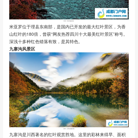
米亚罗（阿坝州融媒供图）
米亚罗位于理县东南部，是国内已开发的最大红叶景区，为香
山红叶的180倍，曾获“网友热荐四川十大最美红叶景区”称号。
深浅十多种红色错落有致，是其特色。
九寨沟风景区
九寨沟（九寨沟县融媒供图）
九寨沟是川西著名的红叶观赏胜地。这里的彩林来得早、面积