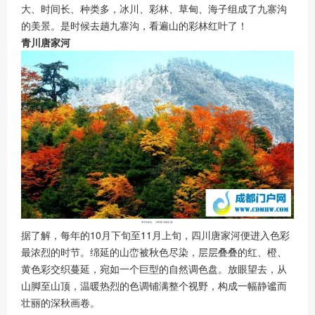
大、时间长、种类多，冰川、彩林、草甸、海子组成了九寨沟
的美景。是时候去趟九寨沟，看遍山的彩林红叶了！
青川唐家河
摩天岭秋色。（资料图 邓建新 摄）
据了解，每年的10月下旬至11月上旬，四川唐家河便进入色彩
最浓烈的时节。绵延的山峦被秋色尽染，层层叠叠的红、橙、
黄色彩交织蔓延，宛如一个巨型的自然调色盘。放眼望去，从
山脚至山顶，温暖热烈的色调铺满整个视野，构成一幅静谧而
壮丽的深秋画卷。