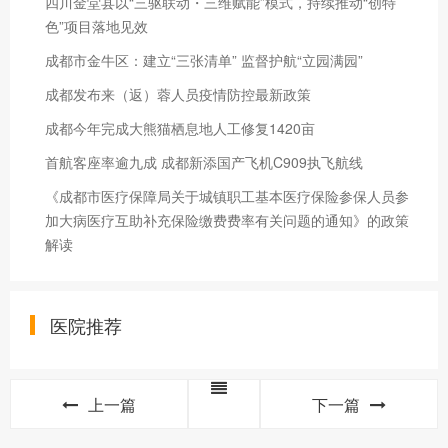
四川金堂县以“三驱联动・三维赋能”模式，持续推动“创特
色”项目落地见效
成都市金牛区：建立“三张清单” 监督护航“立园满园”
成都发布来（返）蓉人员疫情防控最新政策
成都今年完成大熊猫栖息地人工修复1420亩
首航客座率逾九成 成都新添国产飞机C909执飞航线
《成都市医疗保障局关于城镇职工基本医疗保险参保人员参
加大病医疗互助补充保险缴费费率有关问题的通知》的政策
解读
医院推荐
上一篇
下一篇