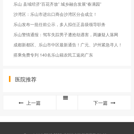
乐山 县域经济“百花齐放” 城乡融合发展“春满园”
沙湾区：乐山市进出口商会沙湾区分会成立！
乐山发布一批任前公示，多人拟任正县级领导职务
乐山警情通报：驾车失踪男子遭抢劫遇害，两嫌疑人落网
成都新都区、乐山市中区最新通告！广元、泸州紧急寻人！
搭乘免费专列 140名乐山籍农民工返岗广东
医院推荐
上一篇
下一篇