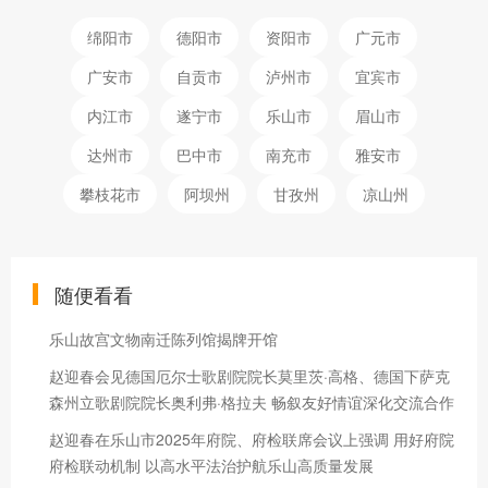
绵阳市
德阳市
资阳市
广元市
广安市
自贡市
泸州市
宜宾市
内江市
遂宁市
乐山市
眉山市
达州市
巴中市
南充市
雅安市
攀枝花市
阿坝州
甘孜州
凉山州
随便看看
乐山故宫文物南迁陈列馆揭牌开馆
赵迎春会见德国厄尔士歌剧院院长莫里茨·高格、德国下萨克
森州立歌剧院院长奥利弗·格拉夫 畅叙友好情谊深化交流合作
赵迎春在乐山市2025年府院、府检联席会议上强调 用好府院
府检联动机制 以高水平法治护航乐山高质量发展