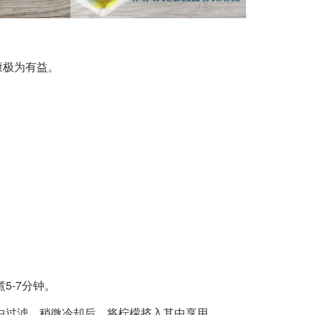
极为有益。
。
-7分钟。
过滤。稍微冷却后，将柠檬挤入其中享用。