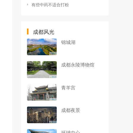
有些中药不适合打粉
成都风光
锦城湖
成都永陵博物馆
青羊宫
成都夜景
环球中心