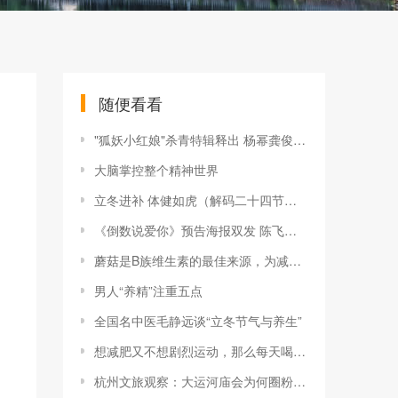
随便看看
"狐妖小红娘"杀青特辑释出 杨幂龚俊郭晓婷捧花合影
大脑掌控整个精神世界
立冬进补 体健如虎（解码二十四节气）
《倒数说爱你》预告海报双发 陈飞宇周也隔空撒糖
蘑菇是B族维生素的最佳来源，为减肥饮食准备蘑菇沙拉食谱
男人“养精”注重五点
全国名中医毛静远谈“立冬节气与养生”
想减肥又不想剧烈运动，那么每天喝苹果茶，还有其他好处
杭州文旅观察：大运河庙会为何圈粉“Z世代”？