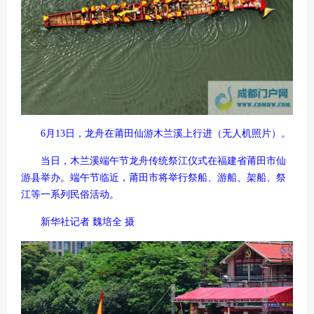
6月13日，龙舟在莆田仙游木兰溪上行进（无人机照片）。
当日，木兰溪端午节龙舟传统祭江仪式在福建省莆田市仙
游县举办。端午节临近，莆田市将举行祭船、游船、架船、祭
江等一系列民俗活动。
新华社记者 魏培全 摄