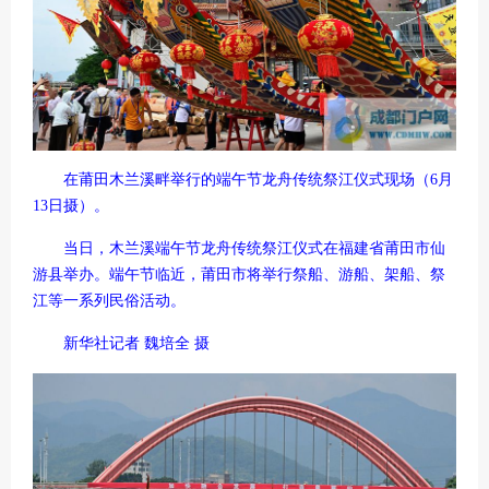
在莆田木兰溪畔举行的端午节龙舟传统祭江仪式现场（6月
13日摄）。
当日，木兰溪端午节龙舟传统祭江仪式在福建省莆田市仙
游县举办。端午节临近，莆田市将举行祭船、游船、架船、祭
江等一系列民俗活动。
新华社记者 魏培全 摄