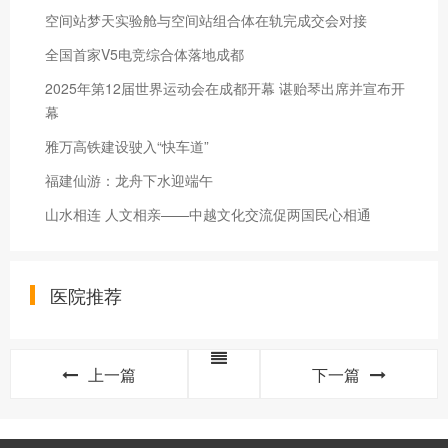
空间站梦天实验舱与空间站组合体在轨完成交会对接
全国首家V5电竞综合体落地成都
2025年第12届世界运动会在成都开幕 谌贻琴出席并宣布开
幕
雅万高铁建设驶入“快车道”
福建仙游：龙舟下水迎端午
山水相连 人文相亲——中越文化交流促两国民心相通
医院推荐
上一篇
下一篇