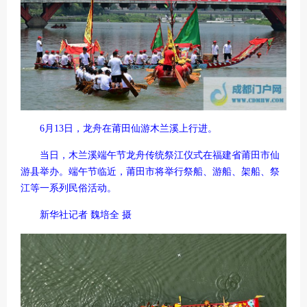
6月13日，龙舟在莆田仙游木兰溪上行进。
当日，木兰溪端午节龙舟传统祭江仪式在福建省莆田市仙
游县举办。端午节临近，莆田市将举行祭船、游船、架船、祭
江等一系列民俗活动。
新华社记者 魏培全 摄